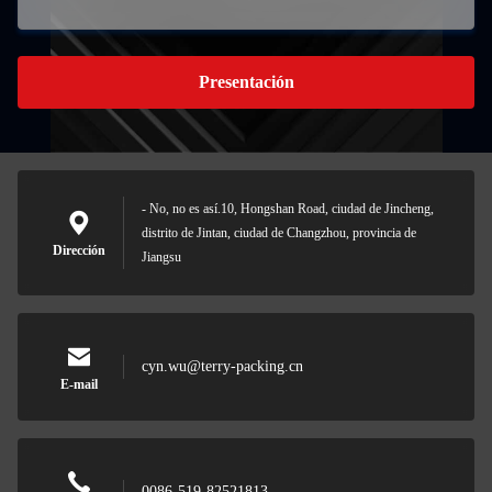
Presentación
- No, no es así.10, Hongshan Road, ciudad de Jincheng,
distrito de Jintan, ciudad de Changzhou, provincia de
Dirección
Jiangsu
cyn.wu@terry-packing.cn
E-mail
0086-519-82521813